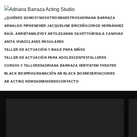
¿QUIÉNES SOMOS?
NOSOTROS
MAESTROS
ADRIANA BARRAZA
ARNALDO PIPKE
NEHER JACQUELINE BRICEÑO
JORGE HERNÁNDEZ
RAÚL ARRIETA
MILEYDY ARTILES
ANNA SILVETTI
ÚRSULA CANOVAS
ANITA VIVAS
CLASES REGULARES
TALLER DE ACTUACIÓN Y BAILE PARA NIÑOS
TALLER DE ACTUACIÓN PARA ADOLESCENTES
TALLERES
CURSOS Y TALLERES
ADRIANA BARRAZA VERITATEM THEATRE
BLACK BOX
PROGRAMACIÓN AB BLACK BOX
RESERVACIONES
AB ACTING NEWS
ADMISIONES
CONTACTO